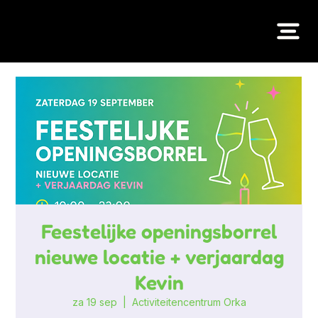
Feestelijke openingsborrel
nieuwe locatie + verjaardag
Kevin
za 19 sep
  |  
Activiteitencentrum Orka