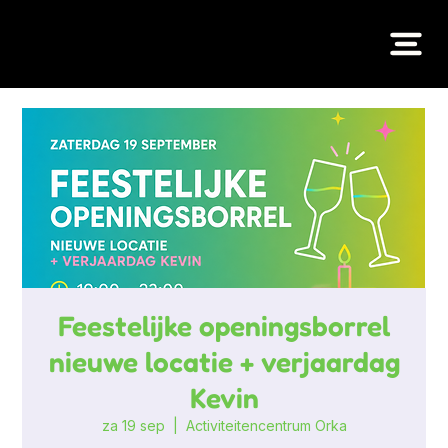
Feestelijke openingsborrel
nieuwe locatie + verjaardag
Kevin
za 19 sep
  |  
Activiteitencentrum Orka