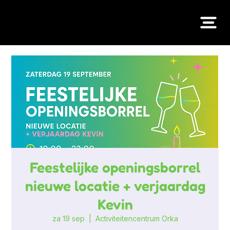
Feestelijke openingsborrel
nieuwe locatie + verjaardag
Kevin
za 19 sep
  |  
Activiteitencentrum Orka