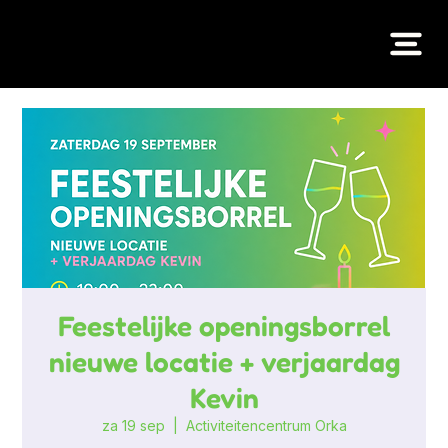
Feestelijke openingsborrel
nieuwe locatie + verjaardag
Kevin
za 19 sep
  |  
Activiteitencentrum Orka